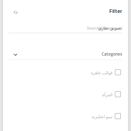
Filter
cached
Search by keyword
Categories
keyboard_arrow_down
قوالب جاهزة
المرأة
سيو انجليزية