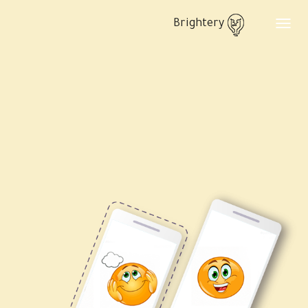
Brightery
Toggle
navigation