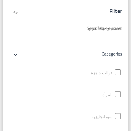
Filter
cached
Search by keyword
Categories
keyboard_arrow_down
قوالب جاهزة
المرأة
سيو انجليزية