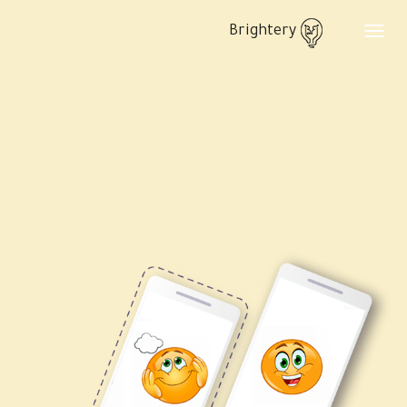
Brightery
Toggle
navigation