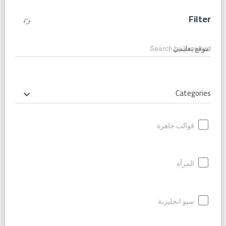
Filter
cached
Search by keyword
Categories
keyboard_arrow_down
قوالب جاهزة
المرأة
سيو انجليزية