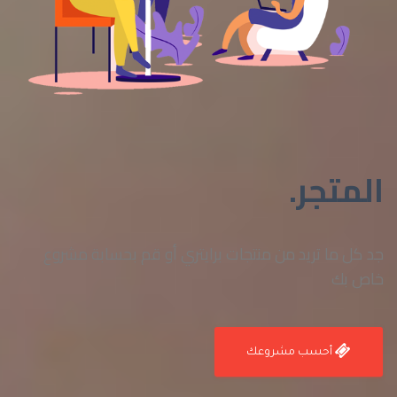
المتجر.
جد كل ما تريد من منتجات برايتري أو قم بحسابة مشروع
خاص بك
أحسب مشروعك