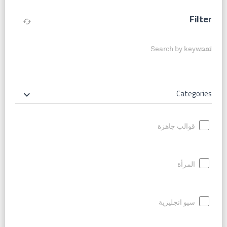
Filter
cached
Search by keyword
Categories
keyboard_arrow_down
قوالب جاهزة
المرأة
سيو انجليزية