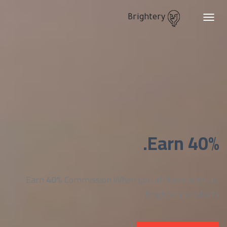
Brightery
Toggle
navigation
Earn 40%.
Earn
40%
Commission When you affiliate with us,
Brightery products