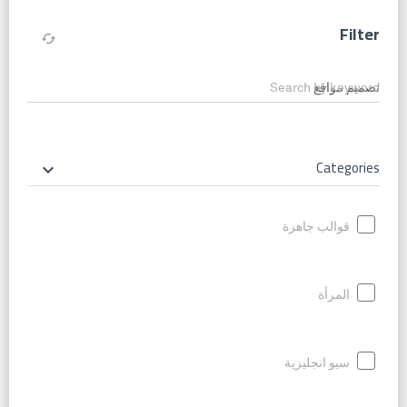
Filter
cached
Search by keyword
Categories
keyboard_arrow_down
قوالب جاهزة
المرأة
سيو انجليزية