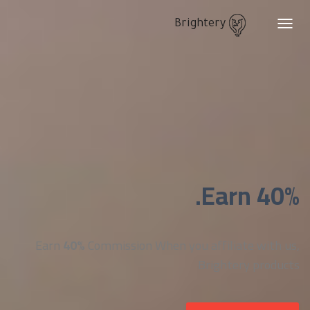
Brightery
Toggle
navigation
Earn 40%.
Earn
40%
Commission When you affiliate with us,
Brightery products