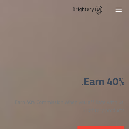
Brightery
Toggle
navigation
Earn 40%.
Earn
40%
Commission When you affiliate with us,
Brightery products