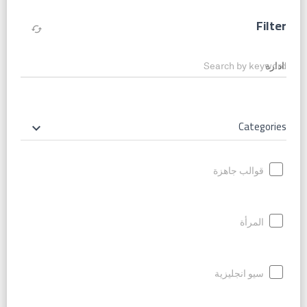
Filter
cached
Search by keyword
Categories
keyboard_arrow_down
قوالب جاهزة
المرأة
سيو انجليزية