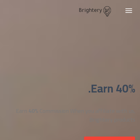
Brightery
Toggle
navigation
Earn 40%.
Earn
40%
Commission When you affiliate with us,
Brightery products