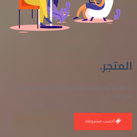
المتجر.
جد كل ما تريد من منتجات برايتري أو قم بحسابة مشروع
خاص بك
أحسب مشروعك