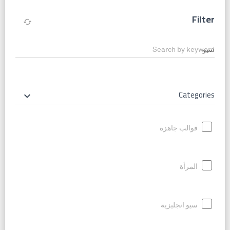
Filter
cached
Search by keyword
Categories
keyboard_arrow_down
قوالب جاهزة
المرأة
سيو انجليزية