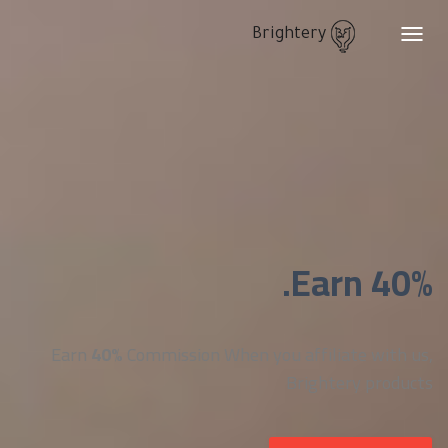
Brightery
Toggle
navigation
Earn 40%.
Earn
40%
Commission When you affiliate with us,
Brightery products