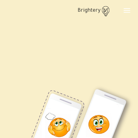
Brightery
Toggle
navigation