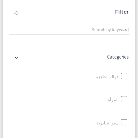
Filter
cached
Search by keyword
Categories
keyboard_arrow_down
قوالب جاهزة
المرأة
سيو انجليزية