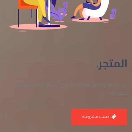
المتجر.
جد كل ما تريد من منتجات برايتري أو قم بحسابة مشروع
خاص بك
أحسب مشروعك