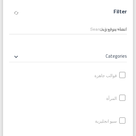
Filter
cached
Search by keyword
Categories
keyboard_arrow_down
قوالب جاهزة
المرأة
سيو انجليزية