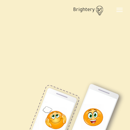
Brightery
Toggle
navigation