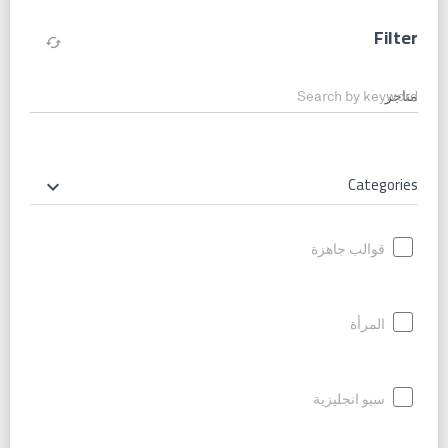
Filter
cached
Search by keyword
Categories
keyboard_arrow_down
قوالب جاهزة
المرأة
سيو انجليزية