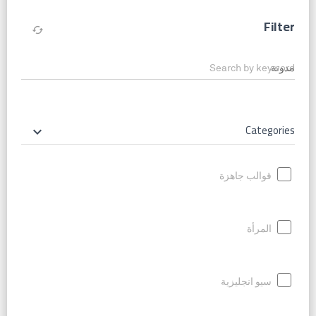
Filter
cached
Search by keyword
Categories
keyboard_arrow_down
قوالب جاهزة
المرأة
سيو انجليزية