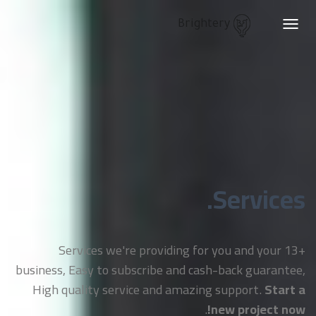
Brightery
Toggle
navigation
Services.
+13 Services we're providing for you and your
business, Easy to subscribe and cash-back guarantee,
High quality service and amazing support.
Start a
.
new project now!