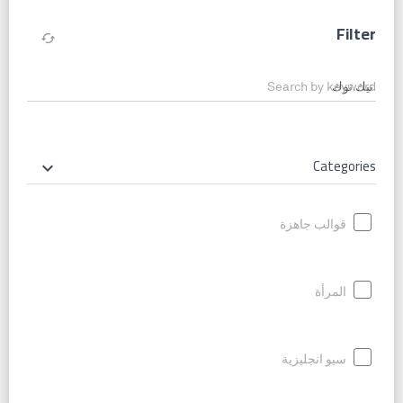
Filter
cached
Search by keyword
Categories
keyboard_arrow_down
قوالب جاهزة
المرأة
سيو انجليزية