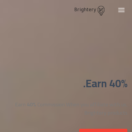
Brightery
Toggle
navigation
Earn 40%.
Earn
40%
Commission When you affiliate with us,
Brightery products