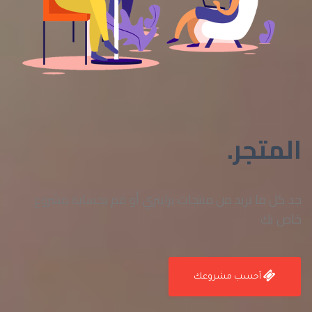
المتجر.
جد كل ما تريد من منتجات برايتري أو قم بحسابة مشروع
خاص بك
أحسب مشروعك