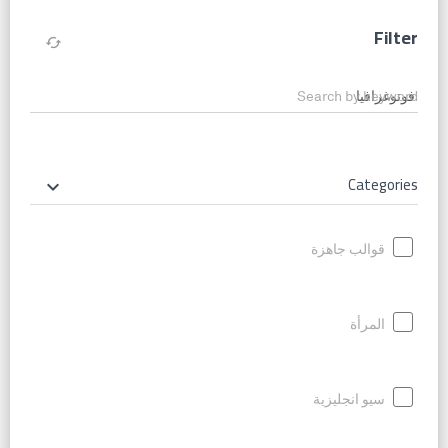
Filter
cached
Search by keyword
Categories
keyboard_arrow_down
قوالب جاهزة
المرأة
سيو انجليزية