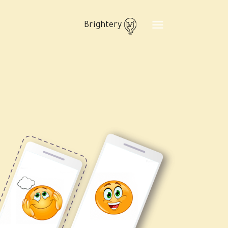
Brightery
Toggle
navigation