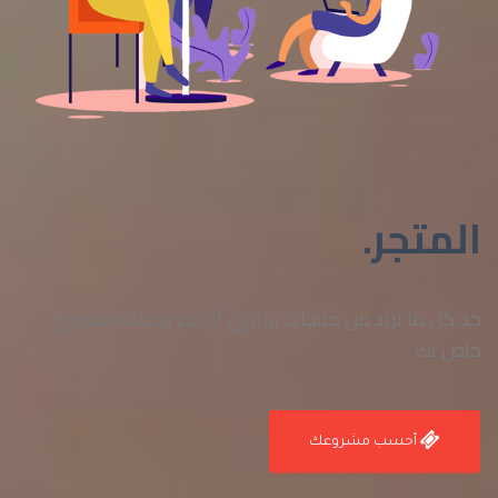
المتجر.
جد كل ما تريد من منتجات برايتري أو قم بحسابة مشروع
خاص بك
أحسب مشروعك