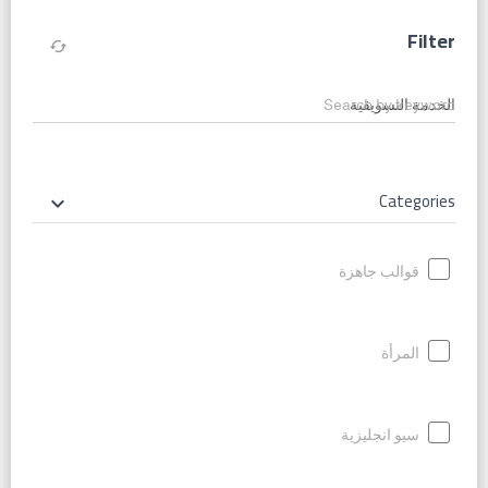
Filter
cached
Search by keyword
Categories
keyboard_arrow_down
قوالب جاهزة
المرأة
سيو انجليزية