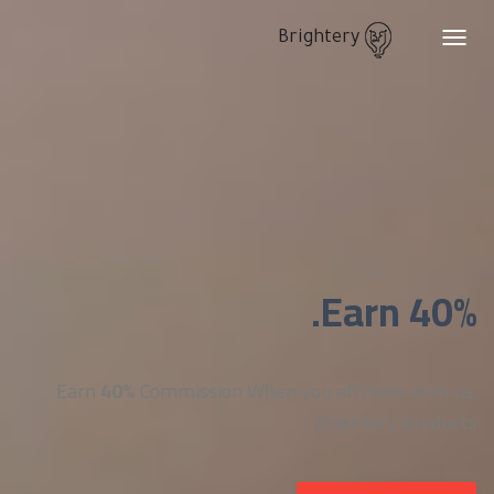
Brightery
Toggle
navigation
Earn 40%.
Earn
40%
Commission When you affiliate with us,
Brightery products