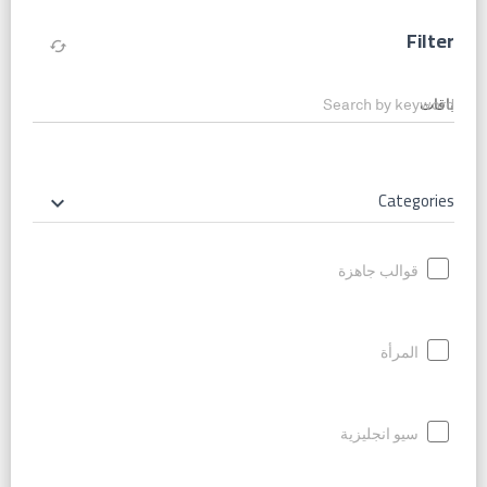
Filter
cached
Search by keyword
Categories
keyboard_arrow_down
قوالب جاهزة
المرأة
سيو انجليزية