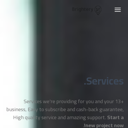
Brightery
Toggle
navigation
Services.
+13 Services we're providing for you and your
business, Easy to subscribe and cash-back guarantee,
High quality service and amazing support.
Start a
.
new project now!