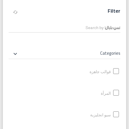
Filter
cached
Search by keyword
Categories
keyboard_arrow_down
قوالب جاهزة
المرأة
سيو انجليزية