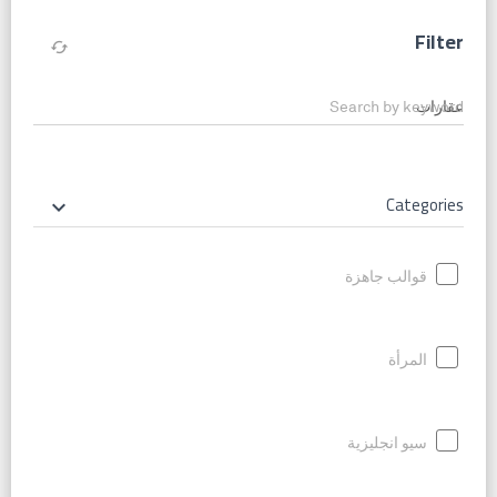
Filter
cached
Search by keyword
Categories
keyboard_arrow_down
قوالب جاهزة
المرأة
سيو انجليزية