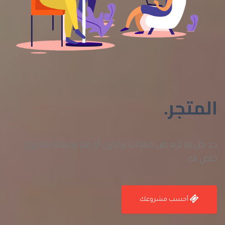
المتجر.
جد كل ما تريد من منتجات برايتري أو قم بحسابة مشروع
خاص بك
أحسب مشروعك