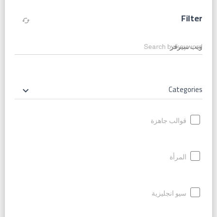
Filter
cached
Search by keyword
Categories
keyboard_arrow_down
قوالب جاهزة
المرأة
سيو انجليزية