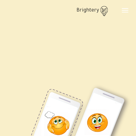
Brightery
Toggle
navigation