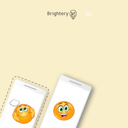
Brightery
Toggle
navigation