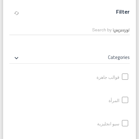
Filter
cached
Search by keyword
Categories
keyboard_arrow_down
قوالب جاهزة
المرأة
سيو انجليزية