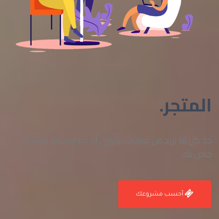
المتجر.
جد كل ما تريد من منتجات برايتري أو قم بحسابة مشروع
خاص بك
أحسب مشروعك