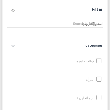
Filter
cached
Search by keyword
Categories
keyboard_arrow_down
قوالب جاهزة
المرأة
سيو انجليزية