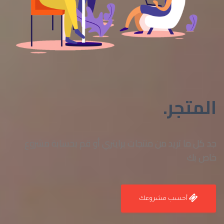
المتجر.
جد كل ما تريد من منتجات برايتري أو قم بحسابة مشروع
خاص بك
أحسب مشروعك