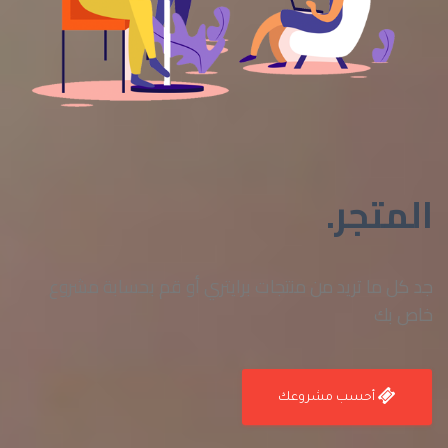
المتجر.
جد كل ما تريد من منتجات برايتري أو قم بحسابة مشروع
خاص بك
أحسب مشروعك