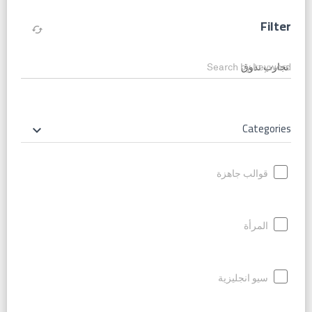
Filter
cached
Search by keyword
Categories
keyboard_arrow_down
قوالب جاهزة
المرأة
سيو انجليزية