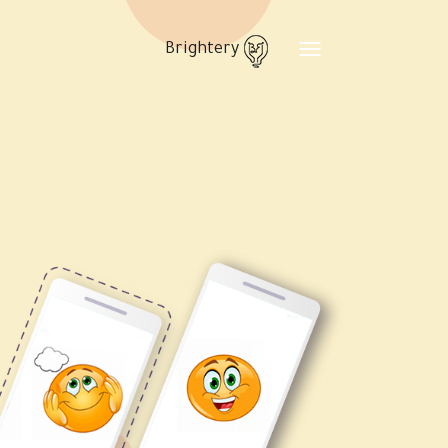
Brightery
Toggle
navigation