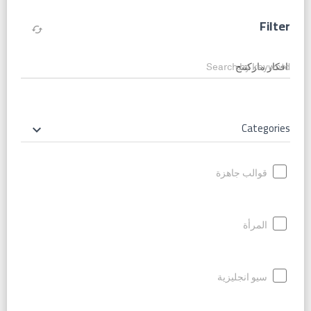
Filter
cached
Search by keyword
Categories
keyboard_arrow_down
قوالب جاهزة
المرأة
سيو انجليزية