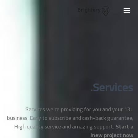
Brightery
Toggle
navigation
Services.
+13 Services we're providing for you and your
business, Easy to subscribe and cash-back guarantee,
High quality service and amazing support.
Start a
.
new project now!