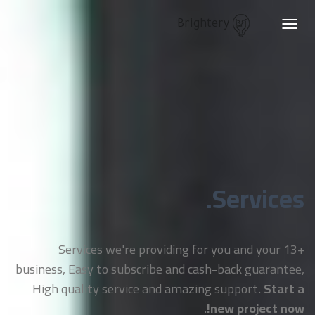
Brightery
Toggle
navigation
Services.
+13 Services we're providing for you and your
business, Easy to subscribe and cash-back guarantee,
High quality service and amazing support.
Start a
.
new project now!