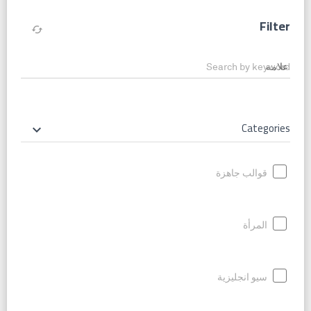
Filter
cached
Search by keyword
Categories
keyboard_arrow_down
قوالب جاهزة
المرأة
سيو انجليزية