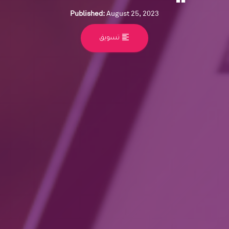
Published:
August 25, 2023
format_align_left
تسويق