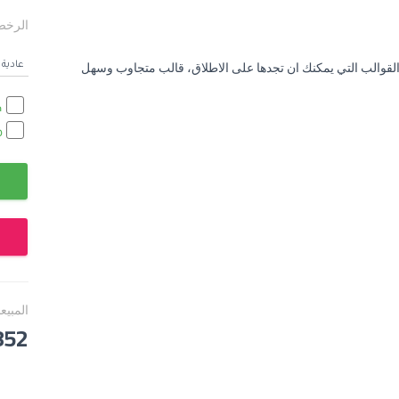
الرخص
عادية
والب التي يمكنك ان تجدها على الاطلاق، قالب متجاوب وسهل
h
0
المبيع
852