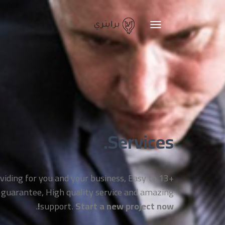
برايتري
Toggle
navigation
Services.
providing for you and your business, Easy to
 guarantee, High quality service and amazing
.
support.
Start a new project now!