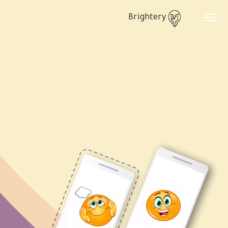
Brightery
Toggle
navigation