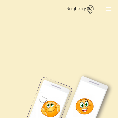
Brightery
Toggle
navigation