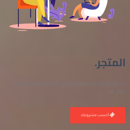
المتجر.
جد كل ما تريد من منتجات برايتري أو قم بحسابة مشروع
خاص بك
أحسب مشروعك