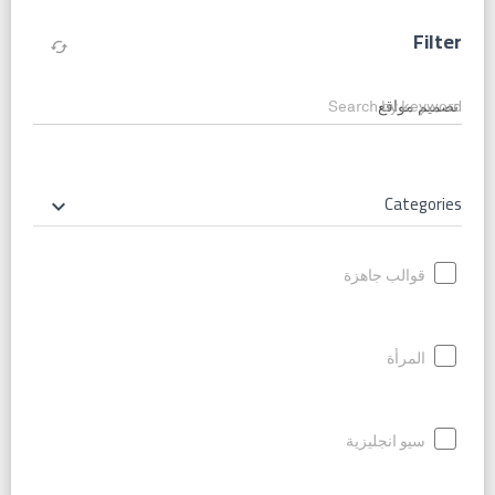
Filter
cached
Search by keyword
Categories
keyboard_arrow_down
قوالب جاهزة
المرأة
سيو انجليزية