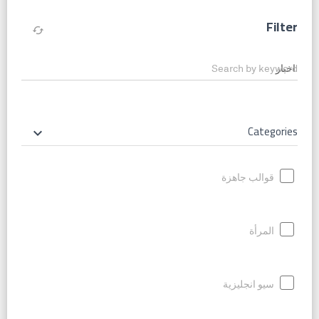
Filter
cached
Search by keyword
Categories
keyboard_arrow_down
قوالب جاهزة
المرأة
سيو انجليزية