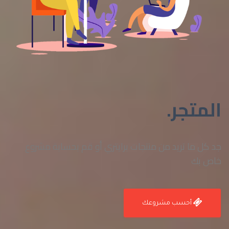
المتجر.
جد كل ما تريد من منتجات برايتري أو قم بحسابة مشروع
خاص بك
أحسب مشروعك