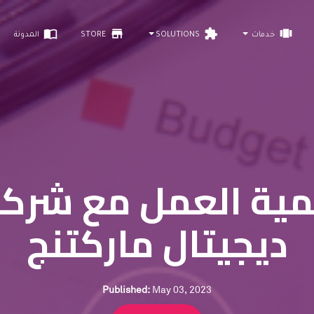
import_contacts
store
extension
view_carousel
خدمات
SOLUTIONS
STORE
المدونة
ية العمل مع شرك
ديجيتال ماركتنج
Published:
May 03, 2023