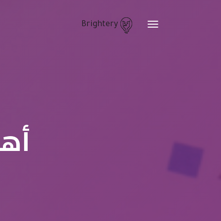
Brightery
Toggle
navigation
أهم