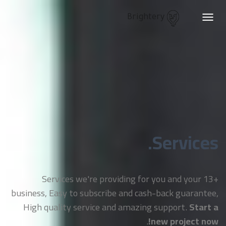
Brightery
Toggle
navigation
Services.
+13 Services we're providing for you and your
business, Easy to subscribe and cash-back guarantee,
High quality service and amazing support.
Start a
.
new project now!