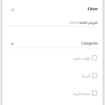
Filter
cached
Search by keyword
Categories
keyboard_arrow_down
قوالب جاهزة
المرأة
سيو انجليزية