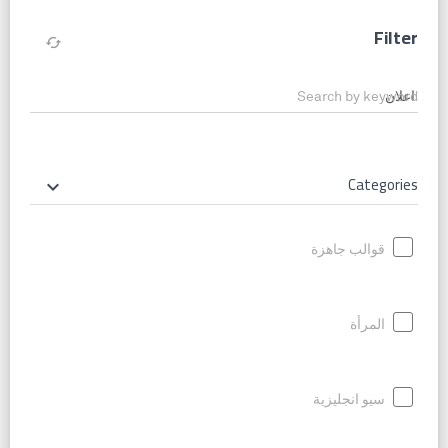
Filter
cached
Search by keyword
Categories
keyboard_arrow_down
قوالب جاهزة
المرأة
سيو انجليزية