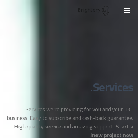
Brightery
Toggle
navigation
Services.
+13 Services we're providing for you and your
business, Easy to subscribe and cash-back guarantee,
High quality service and amazing support.
Start a
.
new project now!