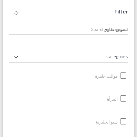
Filter
cached
Search by keyword
Categories
keyboard_arrow_down
قوالب جاهزة
المرأة
سيو انجليزية