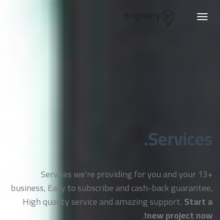
Brightery
Toggle
navigation
Services.
+13 Services we're providing for you and your
business, Easy to subscribe and cash-back guarantee,
High quality service and amazing support.
Start a
.
new project now!