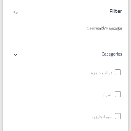
Filter
cached
Search by keyword
Categories
keyboard_arrow_down
قوالب جاهزة
المرأة
سيو انجليزية