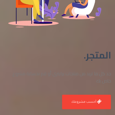
المتجر.
جد كل ما تريد من منتجات برايتري أو قم بحسابة مشروع
خاص بك
أحسب مشروعك