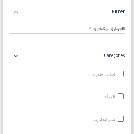
Filter
cached
Search by keyword
Categories
keyboard_arrow_down
قوالب جاهزة
المرأة
سيو انجليزية