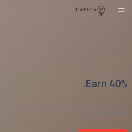
Brightery
Toggle
navigation
Earn 40%.
Earn
40%
Commission When you affiliate with us,
Brightery products