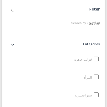
Filter
cached
Search by keyword
Categories
keyboard_arrow_down
قوالب جاهزة
المرأة
سيو انجليزية