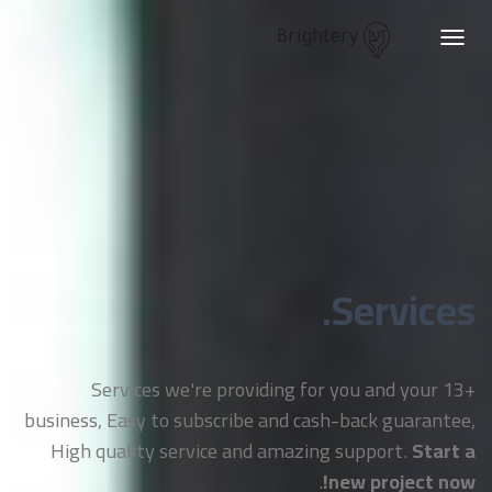
Brightery
Toggle
navigation
Services.
+13 Services we're providing for you and your
business, Easy to subscribe and cash-back guarantee,
High quality service and amazing support.
Start a
.
new project now!