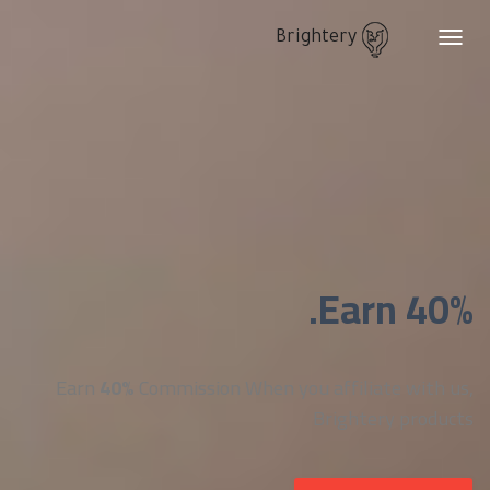
Brightery
Toggle
navigation
Earn 40%.
Earn
40%
Commission When you affiliate with us,
Brightery products