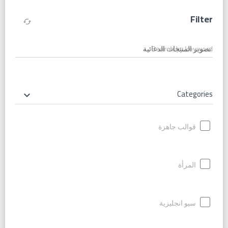
Filter
cached
Search by keyword
Categories
keyboard_arrow_down
قوالب جاهزة
المرأة
سيو انجليزية