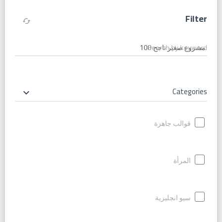
Filter
cached
Search by keyword
Categories
keyboard_arrow_down
قوالب جاهزة
المرأة
سيو انجليزية