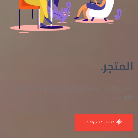
المتجر.
جد كل ما تريد من منتجات برايتري أو قم بحسابة مشروع
خاص بك
أحسب مشروعك