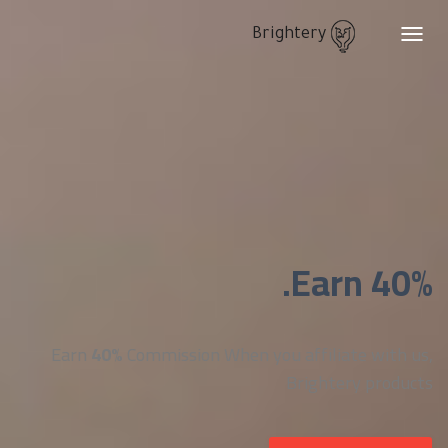
Brightery
Toggle
navigation
Earn 40%.
Earn
40%
Commission When you affiliate with us,
Brightery products