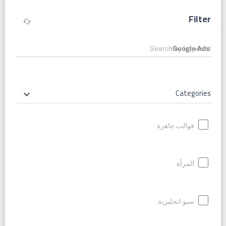
Filter
cached
Search by keyword
Categories
keyboard_arrow_down
قوالب جاهزة
المرأة
سيو انجليزية