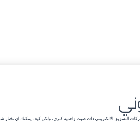
وني
ت شركات التسويق الالكتروني ذات صيت واهمية كبرى، ولكن كيف يمكنك ان تختار ش