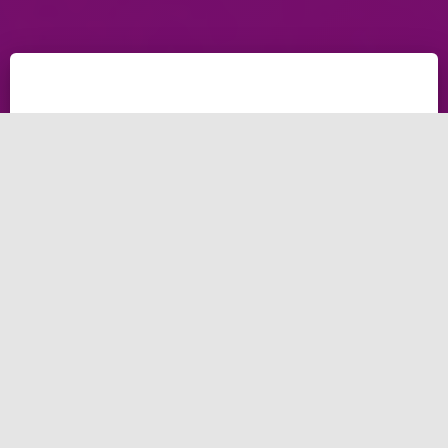
التسويق العقاري هو عملية الترويج والتسويق للعقارات
والأراضي التجارية والسكنية والصناعية والتجارية الأخرى.
يهدف التسويق العقاري إلى جذب المستثمرين والمشترين
والمستأجرين للاستثمار في العقارات وشرائها أو
استئجارها.ويتضمن التسويق العقاري تحليل السوق وتحديد
الطلب والعرض، وتطوير استراتيجيات التسويق الصحيحة،
وإنشاء العلامات التجارية وتحسين العلاقات العامة،
واستخدام التقنيات الحديثة للتسويق الإلكتروني والترويج
الرقمي.ويدف التسويق العقاري إلى زيادة الإقبال على العقارات
وتحقيق الربحية الأفضل للمطورين العقاريين والوسطاء
العقاريين، ويعد أحد الأدوات الأساسية لتحقيق النجاح في
صناعة العقارات. وبالتالي، يساعد التسويق العقاري في تعزيز
سمعة الشركات العقارية وزيادة شهرها، مما يؤدي إلى زيادة