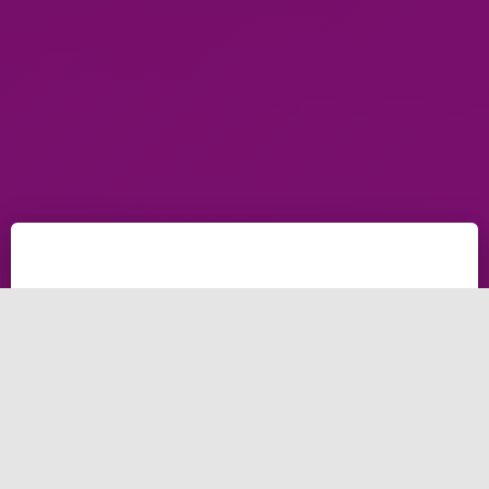
شهد عالم التسويق تحولات هائلة في العقود الأخيرة، حيث
أصبح الإنترنت ووسائل التواصل الإجتماعي محوراً أساسياً في
الحملات التسويقية للشركات. ومن أهم الأدوات التي
استخدمت لتحقيق هذا الهدف هي تحسين محركات البحث أو
ما يعرف ب سيو، والتي تعتبر الأساس في جذب الزوار وتحسين
مركز الموقع في نتائج محركات البحث.
وعلى الرغم من أن التسويق والسيو يعملان على أسس