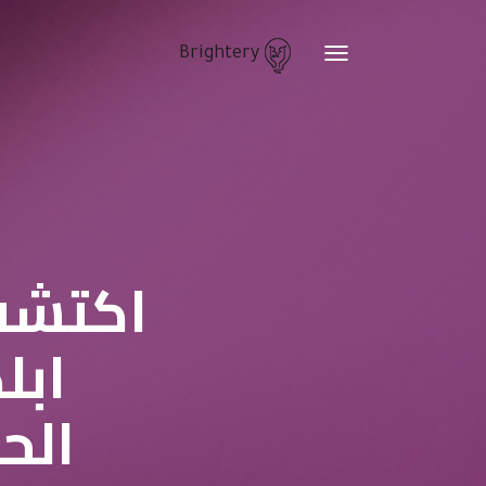
Brightery
Toggle
navigation
ابل
الح