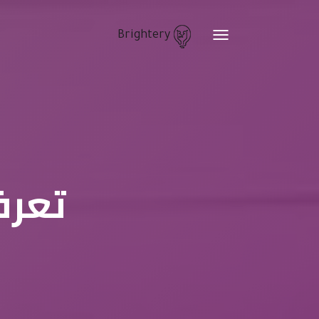
Brightery
Toggle
navigation
تعرف