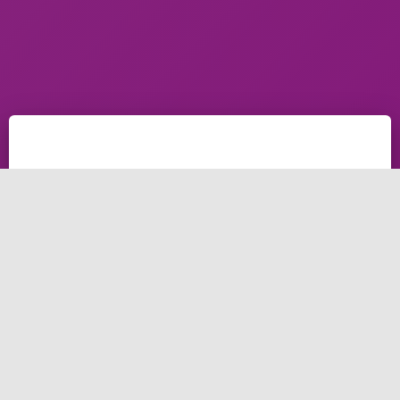
من قبل تناولنا مقالين مختلفين عن الادارة ولكن هذا المقال
مختلف تمامًا عمَّا سبقه وهو صناعة الولاء، والشيء الذي
يصعب على الكثيرين التركيز عليه في عمليات الادارة.
هل جربت من قبل ان تجد موظفاً لديك يرفض فرصة اكثر من
رائعة بأضعاف المبلغ الذي يعمل به معك فقط لمجرد أنك
أنت مديره؟ لا؟ اذن.. انت في خطر يا صديقي
الولاء أم القدرات؟